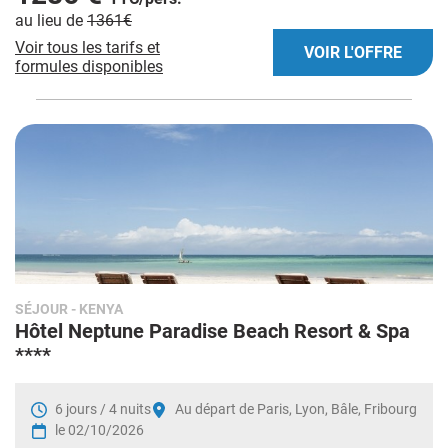
au lieu de
1361€
Voir tous les tarifs et
VOIR L'OFFRE
formules disponibles
SÉJOUR
- KENYA
Hôtel Neptune Paradise Beach Resort & Spa
****
6 jours / 4 nuits
Au départ de Paris, Lyon, Bâle, Fribourg
le 02/10/2026