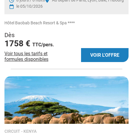
8 jours / 6 nuits
Au départ de Paris, Lyon, Bâle, Fribourg
le 05/10/2026
Hôtel Baobab Beach Resort & Spa ****
Dès
1758 €
TTC/pers.
Voir tous les tarifs et
VOIR L'OFFRE
formules disponibles
CIRCUIT
- KENYA