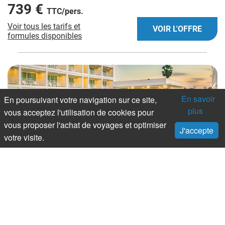
739 €
TTC/pers.
Voir tous les tarifs et
VOIR L'OFFRE
formules disponibles
En savoir
En poursuivant votre navigation sur ce site,
plus
vous acceptez l'utilisation de cookies pour
vous proposer l'achat de voyages et optimiser
J'accepte
votre visite.
SÉJOUR
- THAILANDE
Hôtel Chanalai Hillside Resort ****
8 jours / 6 nuits
Au départ de Paris, Lyon, Bâle, Francfort, Fribourg
le 07/09/2026