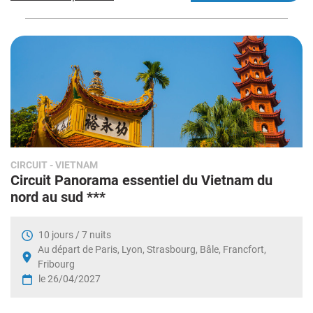
CIRCUIT
- VIETNAM
Circuit Panorama essentiel du Vietnam du
nord au sud ***
10 jours / 7 nuits
Au départ de Paris, Lyon, Strasbourg, Bâle, Francfort,
Fribourg
le 26/04/2027