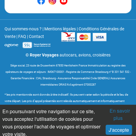
Qui sommes-nous ?
|
Mentions légales
|
Conditions Générales de
Vente
|
FAQ
|
Contact
© Royer Voyages
autocars, avions, croisières
Siège social, 23 route de Drusenheim 67850 Herrlisheim France Immatriculation au registre des
opérateurs de voyages et séjours : IM067100001 - Registre de Commerce Strasbourg n° B 331 541 532 -
Garantie Financière : CIAL Strasbourg - Assurance Responsabilité Civile GENERALI Assurances
intermédiaires ORIAS N d'agrément 07000287
* les prix mentionnés sont donnés à titre indicatif. Ils peuvent varier selon la période et le lieu de
votre départ. Les prix d'appel présentés sont relevés automatiquement et informatiquement
dans les catalogues numériques des différents fournisseurs entre une et trois fois par jour. Ils
En savoir
En poursuivant votre navigation sur ce site,
sont soumis aux disponibilités fournies dans les catalogues sus-visés et très souvent selon les
plus
vous acceptez l'utilisation de cookies pour
compagnies aériennes proposées. Les prix d'appel sont mis à jour en temps réel dans le tunnel
vous proposer l'achat de voyages et optimiser
de devis et réservations.
J'accepte
votre visite.