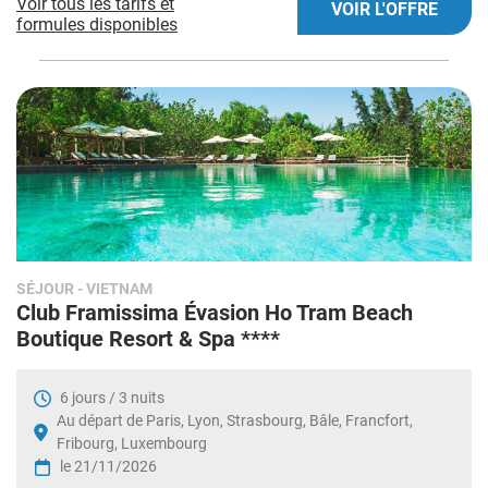
Voir tous les tarifs et
VOIR L'OFFRE
formules disponibles
SÉJOUR
- VIETNAM
Club Framissima Évasion Ho Tram Beach
Boutique Resort & Spa ****
6 jours / 3 nuits
Au départ de Paris, Lyon, Strasbourg, Bâle, Francfort,
Fribourg, Luxembourg
le 21/11/2026