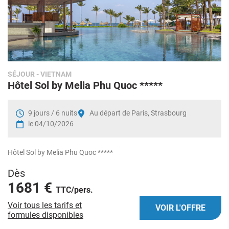
SÉJOUR
- VIETNAM
Hôtel Sol by Melia Phu Quoc *****
9 jours / 6 nuits
Au départ de Paris, Strasbourg
le 04/10/2026
Hôtel Sol by Melia Phu Quoc *****
Dès
1681 €
TTC/pers.
Voir tous les tarifs et
VOIR L'OFFRE
formules disponibles